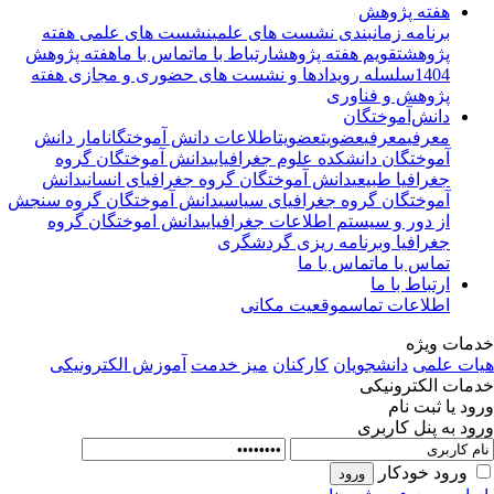
هفته پژوهش
برنامه زمانبندی نشست های علمی
نشست های علمی هفته
پژوهش
تقویم هفته پژوهش
ارتباط با ما
تماس با ما
هفته پژوهش
1404
سلسله رویدادها و نشست های حضوری و مجازی هفته
پژوهش و فناوری
دانش‌آموختگان
معرفی
معرفی
عضویت
عضویت
اطلاعات دانش آموختگان
امار دانش
آموختگان دانشکده علوم جغرافیایی
دانش آموختگان گروه
جغرافیا طبیعی
دانش آموختگان گروه جغرافیای انسانی
دانش
آموختگان گروه جغرافیای سیاسی
دانش آموختگان گروه سنجش
از دور و سیستم اطلاعات جغرافیایی
دانش اموختگان گروه
جغرافیا وبرنامه ریزی گردشگری
تماس با ما
تماس با ما
ارتباط با ما
اطلاعات تماس
موقعیت مکانی
مات ویژه
ات علمی
دانشجویان
کارکنان
میز خدمت
آموزش الکترونیکی
مات الکترونیکی
ود یا ثبت نام
ود به پنل کاربری
ورود خودکار