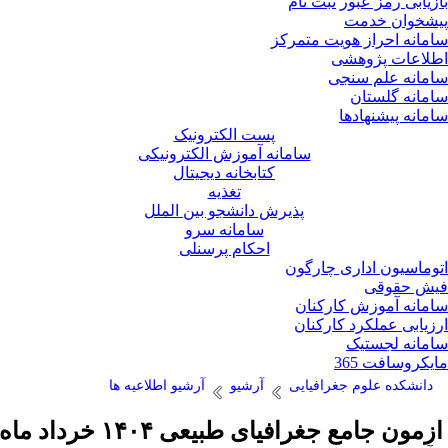
زیابی رمز عبور
ثبت نام
شخوان خدمت
مانه احراز هویت متمرکز
لاعات پژوهشی
مانه علم سنجی
مانه گلستان
مانه پیشنهادها
پست الکترونیک
سامانه آموزش الکترونیکی
کتابخانه دیجیتال
تغذیه
پذیرش دانشجو بین الملل
سامانه سرو
احکام پرسنلی
وماسیون اداری چارگون
ش حقوقی
مانه آموزش کارکنان
زیابی عملکرد کارکنان
مانه لجستیک
یکروسافت 365
دانشکده علوم جغرافیایی
آرشیو
آرشیو اطلاعیه ها
زمون جامع جغرافیای طبیعی ۱۴۰۴ خرداد ماه