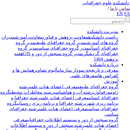
انشکده علوم جغرافیایی
اس با ما
/
EN
F
مدیریت دانشکده
ریاست دانشکده
معاونت پژوهش و فناوری
معاونت آموزش
مدیران
گروه های آموزشی
مدیر گروه جغرافیای طبیعی
مدیر گروه
جغرافیای انسانی
مدیر گروه جغرافیای سیاسی
مدیر گروه
جغرافیای گردشگری
مدیر گروه سنجش از دور و GIS
هفته
پژوهش 1404
درباره دانشکده
معرفی و تاریخچه
نمودار سازمانی
آلبوم تصاویر
همایش ها و
کفرانس ها
سفرهای علمی
آموزش
گروه جغرافیای طبیعی
معرفی اعضای هیات علمی
رشته
ژئومورفولوژی
رشته آب و هواشناسی
رشته مخاطرات محیطی
گروه
جغرافیای انسانی
معرفی اعضای هیات علمی
رشته جغرافیا و
برنامه ریزی شهری
رشته جغرافیا و برنامه ریزی روستایی
گروه
جغرافیای سیاسی
معرفی اعضای هیات علمی
رشته جغرافیای
سیاسی
گروه سنجش از دور و سیستم اطلاعات جغرافیایی
معرفی
اعضای هیات علمی
رشته سنجش از دور و سیستم اطلاعات