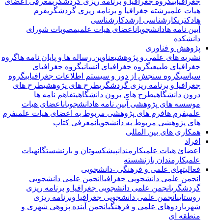
جغرافیایی
گروه جغرافیا و برنامه ریزی گردشگری
معرفی اعضای
هیات علمی
رشته جغرافیا و برنامه ریزی گردشگری
فرم
ها
دکتری
کارشناسی ارشد
کارشناسی
آیین نامه ها
دانشجویان
اعضای هیات علمی
مصوبات شورای
دانشکده
پژوهش و فناوری
نشریه های علمی و پژوهشی
عناوین رساله ها و پایان نامه ها
گروه
جغرافیای طبیعی
گروه جغرافیای انسانی
گروه جغرافیای
سیاسی
گروه سنجش از دور و سیستم اطلاعات جغرافیایی
گروه
جغرافیا و برنامه ریزی گردشگری
طرح های پژوهشی
طرح های
درون دانشگاهی
طرح های برون دانشگاهی
تفاهم نامه ها
موسسه های پژوهشی
آیین نامه ها
دانشجویان
اعضای هیات
علمی
فرم ها
فرم های پژوهشی مربوط به اعضای هیات علمی
فرم
های پژوهشی مربوط به دانشجویان
معرفی کتاب
همکاری های بین المللی
افراد
اعضائ هیات علمی
کارمندان
پیشکسوتان و بازنشستگان
هیات
علمی
کارمندان بازنشسته
فعالیتهای علمی و فرهنگی -دانشجویی
انجمن علمی دانشجویی جغرافیا
انجمن علمی دانشجویی
گردشگری
انجمن علمی دانشجویی جغرافیا و برنامه ریزی
روستایی
انجمن علمی دانشجویی جغرافیا وبرنامه ریزی
شهری
اردوهای علمی و فرهنگی
انجمن آینده پژوهی شهری و
منطقه ای