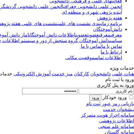
فعالیتهای علمی و فرهنگی -دانشجویی
انجمن علمی دانشجویی جغرافیا
انجمن علمی دانشجویی گردشگری
آینده پژوهی شهری و منطقه ای
هفته پژوهش
برنامه زمانبندی نشست های علمی
نشست های علمی هفته پژوه
دانش‌آموختگان
معرفی
معرفی
عضویت
عضویت
اطلاعات دانش آموختگان
امار دانش آموخ
سیاسی
دانش آموختگان گروه سنجش از دور و سیستم اطلاعات جغ
تماس با ما
تماس با ما
ارتباط با ما
اطلاعات تماس
موقعیت مکانی
خدمات ویژه
هیات علمی
دانشجویان
کارکنان
میز خدمت
آموزش الکترونیکی
خدمات 
ورود یا ثبت نام
ورود به پنل کاربری
ورود خودکار
بازیابی رمز عبور
ثبت نام
پیشخوان خدمت
سامانه احراز هویت متمرکز
اطلاعات پژوهشی
سامانه علم سنجی
سامانه گلستان