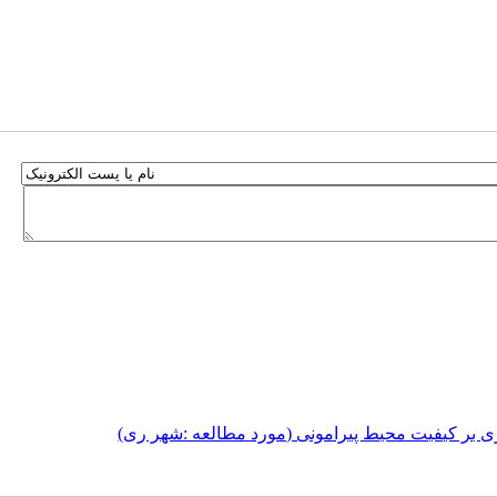
ی بر کیفیت محیط پیرامونی (مورد مطالعه :شهر ری)