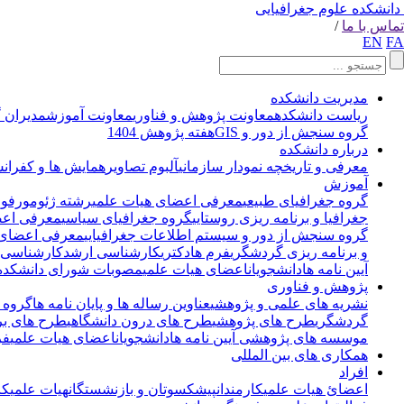
دانشکده علوم جغرافیایی
تماس با ما
/
EN
FA
مدیریت دانشکده
ریاست دانشکده
معاونت پژوهش و فناوری
معاونت آموزش
مدیران 
گروه سنجش از دور و GIS
هفته پژوهش 1404
درباره دانشکده
معرفی و تاریخچه
نمودار سازمانی
آلبوم تصاویر
همایش ها و کفران
آموزش
گروه جغرافیای طبیعی
معرفی اعضای هیات علمی
رشته ژئومورفول
جغرافیا و برنامه ریزی روستایی
گروه جغرافیای سیاسی
معرفی اعض
گروه سنجش از دور و سیستم اطلاعات جغرافیایی
معرفی اعضای 
و برنامه ریزی گردشگری
فرم ها
دکتری
کارشناسی ارشد
کارشناسی
آیین نامه ها
دانشجویان
اعضای هیات علمی
مصوبات شورای دانشکده
پژوهش و فناوری
نشریه های علمی و پژوهشی
عناوین رساله ها و پایان نامه ها
گروه 
گردشگری
طرح های پژوهشی
طرح های درون دانشگاهی
طرح های بر
موسسه های پژوهشی
آیین نامه ها
دانشجویان
اعضای هیات علمی
فر
همکاری های بین المللی
افراد
اعضائ هیات علمی
کارمندان
پیشکسوتان و بازنشستگان
هیات علمی
کا