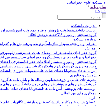
دانشکده علوم جغرافیایی
تماس با ما
/
EN
FA
مدیریت دانشکده
ریاست دانشکده
معاونت پژوهش و فناوری
معاونت آموزش
مدیران 
گروه سنجش از دور و GIS
هفته پژوهش 1404
درباره دانشکده
معرفی و تاریخچه
نمودار سازمانی
آلبوم تصاویر
همایش ها و کفران
آموزش
گروه جغرافیای طبیعی
معرفی اعضای هیات علمی
رشته ژئومورفول
جغرافیا و برنامه ریزی روستایی
گروه جغرافیای سیاسی
معرفی اعض
گروه سنجش از دور و سیستم اطلاعات جغرافیایی
معرفی اعضای 
و برنامه ریزی گردشگری
فرم ها
دکتری
کارشناسی ارشد
کارشناسی
آیین نامه ها
دانشجویان
اعضای هیات علمی
مصوبات شورای دانشکده
پژوهش و فناوری
نشریه های علمی و پژوهشی
عناوین رساله ها و پایان نامه ها
گروه 
گردشگری
طرح های پژوهشی
طرح های درون دانشگاهی
طرح های بر
موسسه های پژوهشی
آیین نامه ها
دانشجویان
اعضای هیات علمی
فر
همکاری های بین المللی
افراد
اعضائ هیات علمی
کارمندان
پیشکسوتان و بازنشستگان
هیات علمی
کا