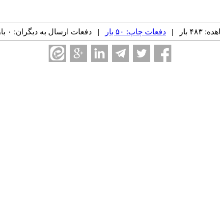
۴ بار |
دفعات چاپ: ۵۰ بار
| دفعات ارسال به دیگران: ۰ بار |