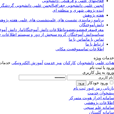
فعالیتهای علمی و فرهنگی -دانشجویی
انجمن علمی دانشجویی جغرافیا
انجمن علمی دانشجویی گردشگری
آینده پژوهی شهری و منطقه ای
هفته پژوهش
برنامه زمانبندی نشست های علمی
نشست های علمی هفته پژوه
دانش‌آموختگان
معرفی
معرفی
عضویت
عضویت
اطلاعات دانش آموختگان
امار دانش آموخ
سیاسی
دانش آموختگان گروه سنجش از دور و سیستم اطلاعات جغ
تماس با ما
تماس با ما
ارتباط با ما
اطلاعات تماس
موقعیت مکانی
خدمات ویژه
هیات علمی
دانشجویان
کارکنان
میز خدمت
آموزش الکترونیکی
خدمات 
ورود یا ثبت نام
ورود به پنل کاربری
ورود خودکار
بازیابی رمز عبور
ثبت نام
پیشخوان خدمت
سامانه احراز هویت متمرکز
اطلاعات پژوهشی
سامانه علم سنجی
سامانه گلستان