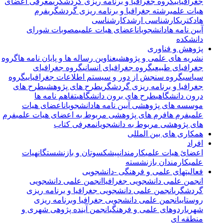
جغرافیایی
گروه جغرافیا و برنامه ریزی گردشگری
معرفی اعضای
هیات علمی
رشته جغرافیا و برنامه ریزی گردشگری
فرم
ها
دکتری
کارشناسی ارشد
کارشناسی
آیین نامه ها
دانشجویان
اعضای هیات علمی
مصوبات شورای
دانشکده
پژوهش و فناوری
نشریه های علمی و پژوهشی
عناوین رساله ها و پایان نامه ها
گروه
جغرافیای طبیعی
گروه جغرافیای انسانی
گروه جغرافیای
سیاسی
گروه سنجش از دور و سیستم اطلاعات جغرافیایی
گروه
جغرافیا و برنامه ریزی گردشگری
طرح های پژوهشی
طرح های
درون دانشگاهی
طرح های برون دانشگاهی
تفاهم نامه ها
موسسه های پژوهشی
آیین نامه ها
دانشجویان
اعضای هیات
علمی
فرم ها
فرم های پژوهشی مربوط به اعضای هیات علمی
فرم
های پژوهشی مربوط به دانشجویان
معرفی کتاب
همکاری های بین المللی
افراد
اعضائ هیات علمی
کارمندان
پیشکسوتان و بازنشستگان
هیات
علمی
کارمندان بازنشسته
فعالیتهای علمی و فرهنگی -دانشجویی
انجمن علمی دانشجویی جغرافیا
انجمن علمی دانشجویی
گردشگری
انجمن علمی دانشجویی جغرافیا و برنامه ریزی
روستایی
انجمن علمی دانشجویی جغرافیا وبرنامه ریزی
شهری
اردوهای علمی و فرهنگی
انجمن آینده پژوهی شهری و
منطقه ای