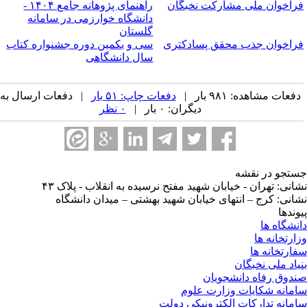
راخوان ملی مشارکت نخبگان
راهنمای پژوهانه جامع ۱۴۰۴ -
دانشگاه خوارزمی در سامانه
گلستان
راخوان جذب محقق پسادکتری
سی و یکمین دوره جشنواره کتاب
سال دانشگاهی
فعات مشاهده: ۹۸۱ بار |
دفعات چاپ: ۵۱ بار
| دفعات ارسال به
دیگران: ۰ بار |
۰ نظر
تجو در نقشه
انی: تهران - خیابان شهید مفتح نرسیده به انقلاب - پلاک ۴۳
انی: کرج – انتهای خیابان شهید بهشتی – میدان دانشگاه
وندها
نشگاه ها
ارتخانه ها
ارتخانه ها
یاد ملی نخبگان
دوق رفاه دانشجویان
مانه شکایات وزارت علوم
مانه تدارکات الکترونیکی دولت