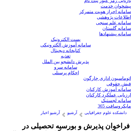
زیابی رمز عبور
ثبت نام
شخوان خدمت
مانه احراز هویت متمرکز
لاعات پژوهشی
مانه علم سنجی
مانه گلستان
مانه پیشنهادها
پست الکترونیک
سامانه آموزش الکترونیکی
کتابخانه دیجیتال
تغذیه
پذیرش دانشجو بین الملل
سامانه سرو
احکام پرسنلی
وماسیون اداری چارگون
ش حقوقی
مانه آموزش کارکنان
زیابی عملکرد کارکنان
مانه لجستیک
یکروسافت 365
دانشکده علوم جغرافیایی
آرشیو
آرشیو اخبار
راخوان پذیرش و بورسیه تحصیلی در