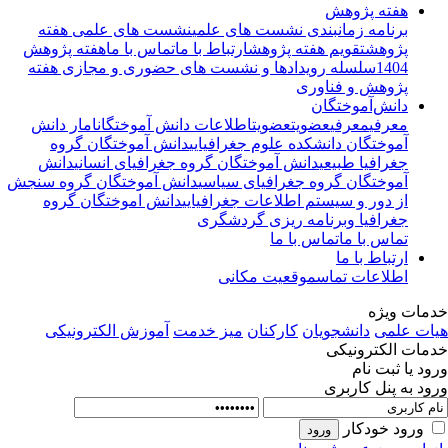
هفته پژوهش
برنامه زمانبندی نشست های علمی
نشست های علمی هفته
پژوهش
تقویم هفته پژوهش
ارتباط با ما
تماس با ما
هفته پژوهش
1404
سلسله رویدادها و نشست های حضوری و مجازی هفته
پژوهش و فناوری
دانش‌آموختگان
معرفی
معرفی
عضویت
عضویت
اطلاعات دانش آموختگان
امار دانش
آموختگان دانشکده علوم جغرافیایی
دانش آموختگان گروه
جغرافیا طبیعی
دانش آموختگان گروه جغرافیای انسانی
دانش
آموختگان گروه جغرافیای سیاسی
دانش آموختگان گروه سنجش
از دور و سیستم اطلاعات جغرافیایی
دانش اموختگان گروه
جغرافیا وبرنامه ریزی گردشگری
تماس با ما
تماس با ما
ارتباط با ما
اطلاعات تماس
موقعیت مکانی
مات ویژه
ات علمی
دانشجویان
کارکنان
میز خدمت
آموزش الکترونیکی
مات الکترونیکی
ود یا ثبت نام
ود به پنل کاربری
ورود خودکار