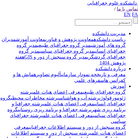
انشکده علوم جغرافیایی
اس با ما
/
EN
F
مدیریت دانشکده
ریاست دانشکده
معاونت پژوهش و فناوری
معاونت آموزش
مدیران
گروه های آموزشی
مدیر گروه جغرافیای طبیعی
مدیر گروه
جغرافیای انسانی
مدیر گروه جغرافیای سیاسی
مدیر گروه
جغرافیای گردشگری
مدیر گروه سنجش از دور و GIS
هفته
پژوهش 1404
درباره دانشکده
معرفی و تاریخچه
نمودار سازمانی
آلبوم تصاویر
همایش ها و
کفرانس ها
سفرهای علمی
آموزش
گروه جغرافیای طبیعی
معرفی اعضای هیات علمی
رشته
ژئومورفولوژی
رشته آب و هواشناسی
رشته مخاطرات محیطی
گروه
جغرافیای انسانی
معرفی اعضای هیات علمی
رشته جغرافیا و
برنامه ریزی شهری
رشته جغرافیا و برنامه ریزی روستایی
گروه
جغرافیای سیاسی
معرفی اعضای هیات علمی
رشته جغرافیای
سیاسی
گروه سنجش از دور و سیستم اطلاعات جغرافیایی
معرفی
اعضای هیات علمی
رشته سنجش از دور و سیستم اطلاعات