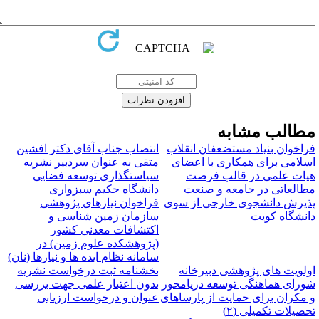
طالب مشابه
راخوان بنیاد مستضعفان انقلاب
انتصاب جناب آقای دکتر افشین
سلامی برای همکاری با اعضای
متقی به عنوان سردبیر نشریه
یات علمی در قالب فرصت
سیاستگذاری توسعه فضایی
طالعاتی در جامعه و صنعت
دانشگاه حکیم سبزواری
ذیرش دانشجوی خارجی از سوی
فراخوان نیازهای پژوهشی
انشگاه کویت
سازمان زمین شناسی و
اکتشافات معدنی کشور
(پژوهشکده علوم زمین) در
سامانه نظام ایده ها و نیازها (نان)
ولویت های پژوهشی دبیرخانه
بخشنامه ثبت درخواست نشریه
ورای هماهنگی توسعه دریامحور
بدون اعتبار علمی جهت بررسی
 مکران برای حمایت از پارساهای
عنوان و درخواست ارزیابی
حصیلات تکمیلی (۲)