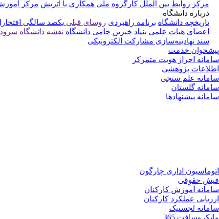
مرکز روابط بین الملل
کارگروه ملی همکاری با اتریش
مرکز آموزش 
درباره دانشگاه
تاریخچه دانشگاه
برنامه راهبردی
روسای قبلی
یکصد سالگی
افتخارا
اعضای هیات علمی
بنیاد خیرین حامی دانشگاه
نقشه دانشگاه
سرود 
سند نهادینه‌سازی مشارکت الکترونیکی
پیشخوان خدمت
سامانه احراز هویت متمرکز
اطلاعات پژوهشی
سامانه علم سنجی
سامانه گلستان
سامانه پیشنهادها
اتوماسیون اداری چارگون
فیش حقوقی
سامانه آموزش کارکنان
ارزیابی عملکرد کارکنان
سامانه لجستیک
مایکروسافت 365