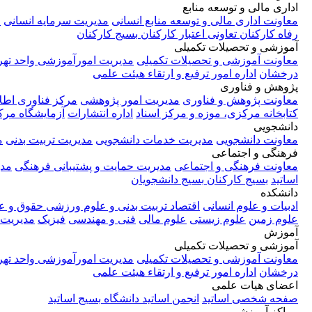
اداری مالی و توسعه منابع
معاونت اداری مالی و توسعه منابع انسانی
مدیریت سرمایه انسانی
م
رفاه کارکنان
تعاونی اعتبار کارکنان
بسیج کارکنان
آموزشی و تحصیلات تکمیلی
معاونت آموزشی و تحصیلات تکمیلی
مدیریت امورآموزشی واحد تهر
درخشان
اداره امور ترفیع و ارتقاء هیئت علمی
پژوهش و فناوری
معاونت پژوهش و فناوری
مدیریت امور پژوهشی
مرکز فناوری اطل
کتابخانه مرکزی، موزه و مرکز اسناد
اداره انتشارات
آزمایشگاه مر
دانشجویی
معاونت دانشجویی
مدیریت خدمات دانشجویی
مدیریت تربیت بدنی
م
فرهنگی و اجتماعی
معاونت فرهنگی و اجتماعی
مدیریت حمایت و پشتیبانی فرهنگی
مدی
اساتید
بسیج کارکنان
بسیج دانشجویان
دانشکده
ادبیات و علوم انسانی
اقتصاد
تربیت بدنی و علوم ورزشی
حقوق و ع
علوم زمین
علوم زیستی
علوم مالی
فنی و مهندسی
فیزیک
مدیریت
آموزش
آموزشی و تحصیلات تکمیلی
معاونت آموزشی و تحصیلات تکمیلی
مدیریت امورآموزشی واحد تهر
درخشان
اداره امور ترفیع و ارتقاء هیئت علمی
اعضای هیات علمی
صفحه شخصی اساتید
انجمن اساتید دانشگاه
بسیج اساتید
مراکز آموزشی