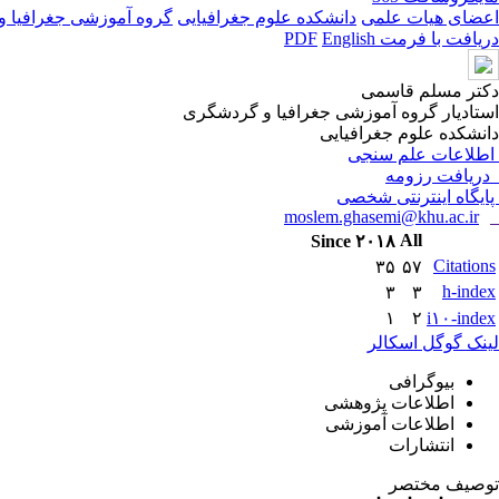
اعضای هیات علمی
دانشکده علوم جغرافیایی
گروه آموزشی جغرافیا 
دریافت با فرمت PDF
English
دکتر مسلم قاسمی
استادیار گروه آموزشی جغرافیا و گردشگری
دانشکده علوم جغرافیایی
اطلاعات علم سنجی
دریافت رزومه
پایگاه اینترنتی شخصی
moslem.ghasemi@khu.ac.ir
All
Since ۲۰۱۸
Citations
۳۵
۵۷
h-index
۳
۳
۱
۲
i۱۰-index
لینک گوگل اسکالر
بیوگرافی
اطلاعات پژوهشی
اطلاعات آموزشی
انتشارات
توصیف مختصر