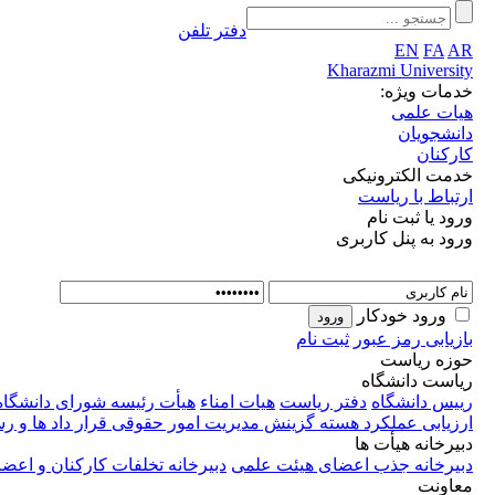
دفتر تلفن
EN
FA
AR
Kharazmi University
خدمات ویژه:
هیات علمی
دانشجویان
کارکنان
خدمت الکترونیکی
ارتباط با ریاست
ورود یا ثبت نام
ورود به پنل کاربری
ورود خودکار
بازیابی رمز عبور
ثبت نام
حوزه ریاست
ریاست دانشگاه
رییس دانشگاه
دفتر ریاست
هیات امناء
هیأت رئیسه
شورای دانشگاه
ارزیابی عملکرد
هسته گزینش
مدیریت امور حقوقی قرار داد ها و 
دبیرخانه هیأت ها
دبیرخانه جذب اعضای هیئت علمی
دبیرخانه تخلفات کارکنان و اع
معاونت