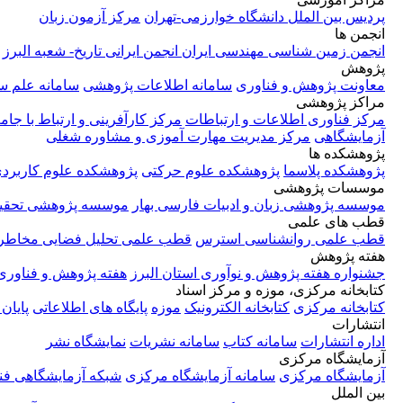
پردیس بین الملل دانشگاه خوارزمی-تهران
مرکز آزمون زبان
انجمن ها
انجمن زمین شناسی مهندسی ایران
انجمن ایرانی تاریخ- شعبه البرز
پژوهش
معاونت پژوهش و فناوری
سامانه اطلاعات پژوهشی
سامانه علم 
مراکز پژوهشی
مرکز فناوری اطلاعات و ارتباطات
مرکز کارآفرینی و ارتباط با جام
آزمایشگاهی
مرکز مدیریت مهارت آموزی و مشاوره شغلی
پژوهشکده ها
پژوهشکده پلاسما
پژوهشکده علوم حرکتی
پژوهشکده علوم کاربرد
موسسات پژوهشی
موسسه پژوهشی زبان و ادبیات فارسی بهار
موسسه پژوهشی تحقیق
قطب های علمی
قطب علمی روانشناسی استرس
قطب علمی تحلیل فضایی مخاطر
هفته پژوهش
جشنواره هفته پژوهش و نوآوری استان البرز
هفته پژوهش و فناوری
کتابخانه مرکزی، موزه و مرکز اسناد
کتابخانه مرکزی
کتابخانه الکترونیک
موزه
پایگاه های اطلاعاتی
پایان 
انتشارات
اداره انتشارات
سامانه کتاب
سامانه نشریات
نمایشگاه نشر
آزمایشگاه مرکزی
آزمایشگاه مرکزی
سامانه آزمایشگاه مرکزی
شبکه آزمایشگاهی فن
بین الملل