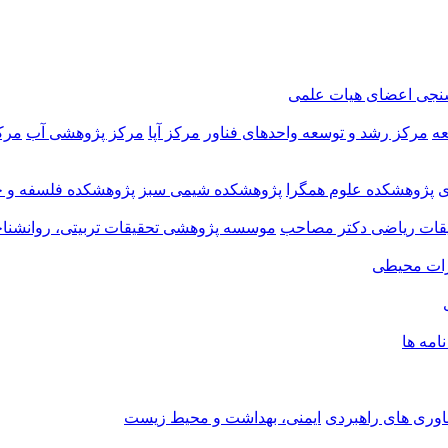
سنجی اعضای هیات علمی
عه
مرکز رشد و توسعه واحدهای فناور
مرکز آپا
مرکز پژوهشی آب
مرک
ی
پژوهشکده علوم همگرا
پژوهشکده شیمی سبز
پژوهشکده فلسفه و ح
ات ریاضی دکتر مصاحب
موسسه پژوهشی تحقیقات تربیتی، روانشناخ
ات محیطی
نامه ها
اوری های راهبردی
ایمنی، بهداشت و محیط زیست