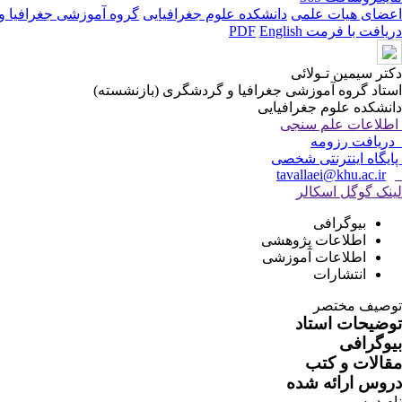
اعضای هیات علمی
دانشکده علوم جغرافیایی
گروه آموزشی جغرافیا 
دریافت با فرمت PDF
English
دکتر سیمین تـولائی
استاد گروه آموزشی جغرافیا و گردشگری (بازنشسته)
دانشکده علوم جغرافیایی
اطلاعات علم سنجی
دریافت رزومه
پایگاه اینترنتی شخصی
tavallaei@khu.ac.ir
لینک گوگل اسکالر
بیوگرافی
اطلاعات پژوهشی
اطلاعات آموزشی
انتشارات
توصیف مختصر
توضیحات استاد
بیوگرافی
مقالات و کتب
دروس ارائه شده
نام درس