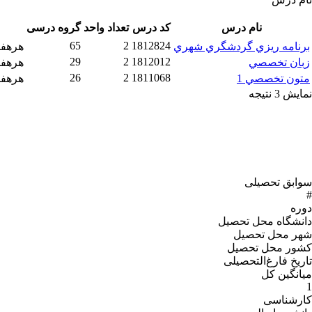
نام درس
کد درس
تعداد واحد
گروه درسی
65
2
1812824
برنامه ريزي گردشگري شهري
هرهفته شنب
29
2
1812012
زبان تخصصي
هرهفته دو 
26
2
1811068
متون تخصصي 1
هرهفته چه
نمایش 3 نتیجه
سوابق تحصیلی
#
دوره
دانشگاه محل تحصیل
شهر محل تحصیل
کشور محل تحصیل
تاریخ فارغ‌التحصیلى
میانگین کل
1
کارشناسی