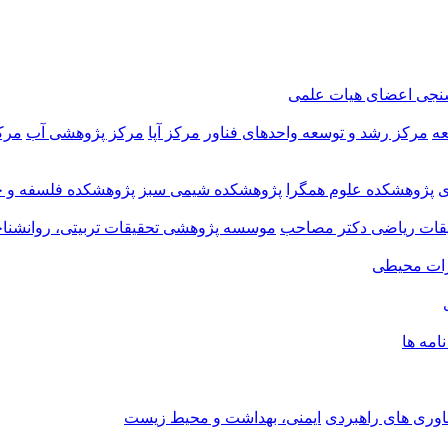
سنجی اعضای هیات علمی
عه
مرکز رشد و توسعه واحدهای فناور
مرکز آپا
مرکز پژوهشی آب
مرک
ی
پژوهشکده علوم همگرا
پژوهشکده شیمی سبز
پژوهشکده فلسفه و ح
ات ریاضی دکتر مصاحب
موسسه پژوهشی تحقیقات تربیتی، روانشناخ
ات محیطی
نامه ها
اوری های راهبردی
ایمنی، بهداشت و محیط زیست