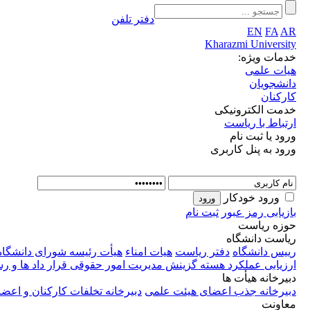
دفتر تلفن
EN
FA
AR
Kharazmi University
خدمات ویژه:
هیات علمی
دانشجویان
کارکنان
خدمت الکترونیکی
ارتباط با ریاست
ورود یا ثبت نام
ورود به پنل کاربری
ورود خودکار
بازیابی رمز عبور
ثبت نام
حوزه ریاست
ریاست دانشگاه
رییس دانشگاه
دفتر ریاست
هیات امناء
هیأت رئیسه
شورای دانشگاه
ارزیابی عملکرد
هسته گزینش
مدیریت امور حقوقی قرار داد ها و 
دبیرخانه هیأت ها
دبیرخانه جذب اعضای هیئت علمی
دبیرخانه تخلفات کارکنان و اع
معاونت