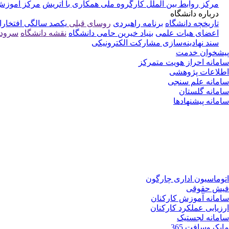
مرکز روابط بین الملل
کارگروه ملی همکاری با اتریش
مرکز آموزش 
درباره دانشگاه
تاریخچه دانشگاه
برنامه راهبردی
روسای قبلی
یکصد سالگی
افتخارا
اعضای هیات علمی
بنیاد خیرین حامی دانشگاه
نقشه دانشگاه
سرود 
سند نهادینه‌سازی مشارکت الکترونیکی
پیشخوان خدمت
سامانه احراز هویت متمرکز
اطلاعات پژوهشی
سامانه علم سنجی
سامانه گلستان
سامانه پیشنهادها
اتوماسیون اداری چارگون
فیش حقوقی
سامانه آموزش کارکنان
ارزیابی عملکرد کارکنان
سامانه لجستیک
مایکروسافت 365