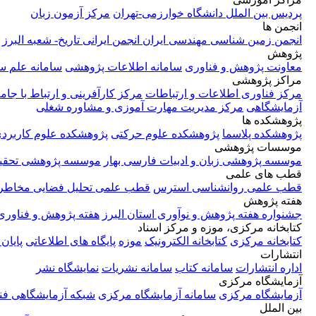
پردیس بین الملل دانشگاه خوارزمی-تهران
مرکز آزمون زبان
انجمن ها
انجمن زمین شناسی مهندسی ایران
انجمن ایرانی تاریخ- شعبه البرز
پژوهش
معاونت پژوهش و فناوری
سامانه اطلاعات پژوهشی
سامانه علم 
مراکز پژوهشی
مرکز فناوری اطلاعات و ارتباطات
مرکز کارآفرینی و ارتباط با جام
آزمایشگاهی
مرکز مدیریت مهارت آموزی و مشاوره شغلی
پژوهشکده ها
پژوهشکده پلاسما
پژوهشکده علوم حرکتی
پژوهشکده علوم کاربرد
موسسات پژوهشی
موسسه پژوهشی زبان و ادبیات فارسی بهار
موسسه پژوهشی تحقیق
قطب های علمی
قطب علمی روانشناسی استرس
قطب علمی تحلیل فضایی مخاطر
هفته پژوهش
جشنواره هفته پژوهش و نوآوری استان البرز
هفته پژوهش و فناوری
کتابخانه مرکزی، موزه و مرکز اسناد
کتابخانه مرکزی
کتابخانه الکترونیک
موزه
پایگاه های اطلاعاتی
پایان 
انتشارات
اداره انتشارات
سامانه کتاب
سامانه نشریات
نمایشگاه نشر
آزمایشگاه مرکزی
آزمایشگاه مرکزی
سامانه آزمایشگاه مرکزی
شبکه آزمایشگاهی فن
بین الملل