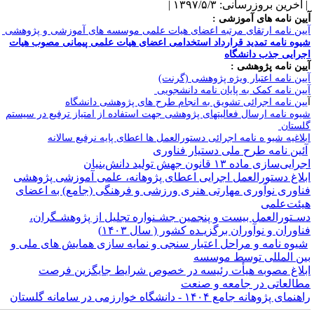
آخرین بروزرسانی: ۱۳۹۷/۵/۳ |
ین نامه های آموزشی :
یین نامه ارتقای مرتبه اعضای هیات علمی موسسه های آموزشی و پژوهشی
یوه نامه تمدید قرارداد استخدامی اعضای هیات علمی پیمانی مصوب هیات
جرایی جذب دانشگاه
آیین نامه پژوهشی :
یین نامه اعتبار ویژه پژوهشی (گرنت)
یین نامه کمک به پایان نامه دانشجویی
ین نامه اجرائی تشویق به انجام طرح های پژوهشی دانشگاه
یوه نامه ارسال فعالیتهای پژوهشی جهت استفاده از امتیاز ترفیع در سیستم
لستان
ابلاغیه شیو ه نامه اجرائی دستورالعمل ها اعطای پایه نرفیع سالانه
ئین نامه طرح ملی دستیار فناوری
رایی‌سازی ماده ۱۳ قانون جهش تولید دانش‌بنیان
بلاغ دستورالعمل اجرایی اعطای پژوهانه، علمی آموزشی پژوهشی
ناوری نوآوری مهارتی هنری ورزشی و فرهنگی (جامع) به اعضای
یئت‌علمی
سـتورالعمل بیست و پنجمین جشـنواره تجلیل از پژوهشـگران،
ناوران و نوآوران برگزیـده کشور ( سال ۱۴۰۳)
یوه نامه و مراحل اعتبار سنجی و نمایه سازی همایش های ملی و
ین المللی توسط موسسه
بلاغ مصوبه هیأت رئیسه در خصوص شرایط جایگزین فرصت
طالعاتی در جامعه و صنعت
نمای پژوهانه جامع ۱۴۰۴ - دانشگاه خوارزمی در سامانه گلستان