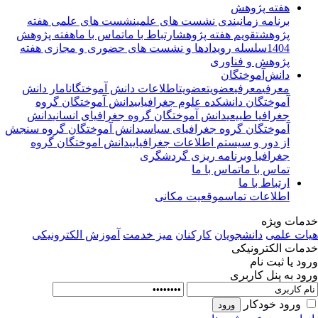
هفته پژوهش
برنامه زمانبندی نشست های علمی
نشست های علمی هفته
پژوهش
تقویم هفته پژوهش
ارتباط با ما
تماس با ما
هفته پژوهش
1404
سلسله رویدادها و نشست های حضوری و مجازی هفته
پژوهش و فناوری
دانش‌آموختگان
معرفی
معرفی
عضویت
عضویت
اطلاعات دانش آموختگان
امار دانش
آموختگان دانشکده علوم جغرافیایی
دانش آموختگان گروه
جغرافیا طبیعی
دانش آموختگان گروه جغرافیای انسانی
دانش
آموختگان گروه جغرافیای سیاسی
دانش آموختگان گروه سنجش
از دور و سیستم اطلاعات جغرافیایی
دانش اموختگان گروه
جغرافیا وبرنامه ریزی گردشگری
تماس با ما
تماس با ما
ارتباط با ما
اطلاعات تماس
موقعیت مکانی
مات ویژه
ات علمی
دانشجویان
کارکنان
میز خدمت
آموزش الکترونیکی
مات الکترونیکی
ود یا ثبت نام
ود به پنل کاربری
ورود خودکار