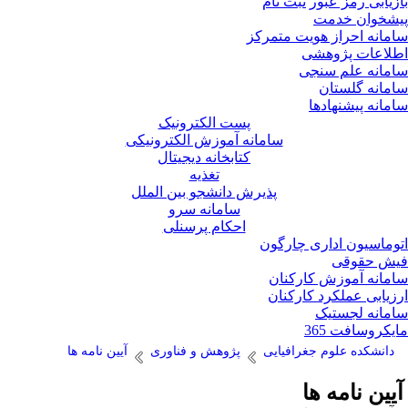
زیابی رمز عبور
ثبت نام
شخوان خدمت
مانه احراز هویت متمرکز
لاعات پژوهشی
مانه علم سنجی
مانه گلستان
مانه پیشنهادها
پست الکترونیک
سامانه آموزش الکترونیکی
کتابخانه دیجیتال
تغذیه
پذیرش دانشجو بین الملل
سامانه سرو
احکام پرسنلی
وماسیون اداری چارگون
ش حقوقی
مانه آموزش کارکنان
زیابی عملکرد کارکنان
مانه لجستیک
یکروسافت 365
دانشکده علوم جغرافیایی
پژوهش و فناوری
آیین نامه ها
یین نامه ها