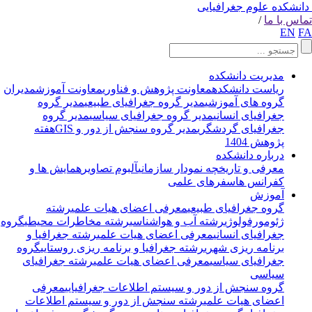
انشکده علوم جغرافیایی
اس با ما
/
EN
F
مدیریت دانشکده
ریاست دانشکده
معاونت پژوهش و فناوری
معاونت آموزش
مدیران
گروه های آموزشی
مدیر گروه جغرافیای طبیعی
مدیر گروه
جغرافیای انسانی
مدیر گروه جغرافیای سیاسی
مدیر گروه
جغرافیای گردشگری
مدیر گروه سنجش از دور و GIS
هفته
پژوهش 1404
درباره دانشکده
معرفی و تاریخچه
نمودار سازمانی
آلبوم تصاویر
همایش ها و
کفرانس ها
سفرهای علمی
آموزش
گروه جغرافیای طبیعی
معرفی اعضای هیات علمی
رشته
ژئومورفولوژی
رشته آب و هواشناسی
رشته مخاطرات محیطی
گروه
جغرافیای انسانی
معرفی اعضای هیات علمی
رشته جغرافیا و
برنامه ریزی شهری
رشته جغرافیا و برنامه ریزی روستایی
گروه
جغرافیای سیاسی
معرفی اعضای هیات علمی
رشته جغرافیای
سیاسی
گروه سنجش از دور و سیستم اطلاعات جغرافیایی
معرفی
اعضای هیات علمی
رشته سنجش از دور و سیستم اطلاعات