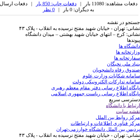
فعات مشاهده: 11080 بار |
دفعات چاپ: 850 بار
| دفعات ارسال
به دیگران: 0 بار |
0 نظر
تجو در نقشه
انی: تهران - خیابان شهید مفتح نرسیده به انقلاب - پلاک ۴۳
انی: کرج – انتهای خیابان شهید بهشتی – میدان دانشگاه
وندها
نشگاه ها
ارتخانه ها
ارتخانه ها
یاد ملی نخبگان
دوق رفاه دانشجویان
مانه شکایات وزارت علوم
مانه تدارکات الکترونیکی دولت
یگاه اطلاع رسانی دفتر مقام معظم رهبری
یگاه اطلاع رسانی ریاست جمهوری اسلامی
ترسی سریع
تباط با دانشگاه
شه سایت
کز روابط بین الملل
کز فناوری اطلاعات و ارتباطات
دیس بین الملل دانشگاه خوارزمی-تهران
انی: تهران - خیابان شهید مفتح نرسیده به انقلاب - پلاک ۴۳