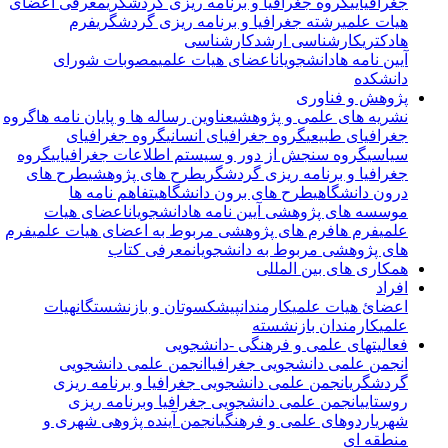
جغرافیایی
گروه جغرافیا و برنامه ریزی گردشگری
معرفی اعضای
هیات علمی
رشته جغرافیا و برنامه ریزی گردشگری
فرم
ها
دکتری
کارشناسی ارشد
کارشناسی
آیین نامه ها
دانشجویان
اعضای هیات علمی
مصوبات شورای
دانشکده
پژوهش و فناوری
نشریه های علمی و پژوهشی
عناوین رساله ها و پایان نامه ها
گروه
جغرافیای طبیعی
گروه جغرافیای انسانی
گروه جغرافیای
سیاسی
گروه سنجش از دور و سیستم اطلاعات جغرافیایی
گروه
جغرافیا و برنامه ریزی گردشگری
طرح های پژوهشی
طرح های
درون دانشگاهی
طرح های برون دانشگاهی
تفاهم نامه ها
موسسه های پژوهشی
آیین نامه ها
دانشجویان
اعضای هیات
علمی
فرم ها
فرم های پژوهشی مربوط به اعضای هیات علمی
فرم
های پژوهشی مربوط به دانشجویان
معرفی کتاب
همکاری های بین المللی
افراد
اعضائ هیات علمی
کارمندان
پیشکسوتان و بازنشستگان
هیات
علمی
کارمندان بازنشسته
فعالیتهای علمی و فرهنگی -دانشجویی
انجمن علمی دانشجویی جغرافیا
انجمن علمی دانشجویی
گردشگری
انجمن علمی دانشجویی جغرافیا و برنامه ریزی
روستایی
انجمن علمی دانشجویی جغرافیا وبرنامه ریزی
شهری
اردوهای علمی و فرهنگی
انجمن آینده پژوهی شهری و
منطقه ای