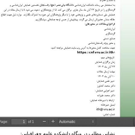
نشانی مطلب در وبگاه دانشکده علوم جغرافیایی: