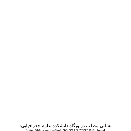
نشانی مطلب در وبگاه دانشکده علوم جغرافیایی:
http://khu.ac.ir/find-30.9213.73226.fa.html